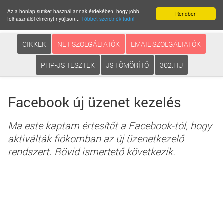
Az a honlap sütiket használ annak érdekében, hogy jobb
Rendben
felhasználói élményt nyújtson...
Többet szeretnék tudni
CIKKEK
NET SZOLGÁLTATÓK
EMAIL SZOLGÁLTATÓK
PHP-JS TESZTEK
JS TÖMÖRÍTŐ
302.HU
Facebook új üzenet kezelés
Ma este kaptam értesítőt a Facebook-tól, hogy
aktiválták fiókomban az új üzenetkezelő
rendszert. Rövid ismertető következik.