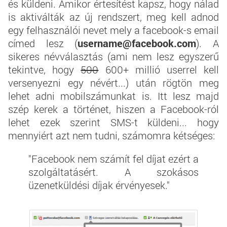
és küldeni. Amikor értesítést kapsz, hogy nálad
is aktiválták az új rendszert, meg kell adnod
egy felhasználói nevet mely a facebook-s email
címed lesz (
username@facebook.com
). A
sikeres névválasztás (ami nem lesz egyszerű
tekintve, hogy
500
600+ millió userrel kell
versenyezni egy névért...) után rögtön meg
lehet adni mobilszámunkat is. Itt lesz majd
szép kerek a történet, hiszen a Facebook-ról
lehet ezek szerint SMS-t küldeni... hogy
mennyiért azt nem tudni, számomra kétséges:
"Facebook nem számít fel díjat ezért a
szolgáltatásért. A szokásos
üzenetküldési díjak érvényesek."