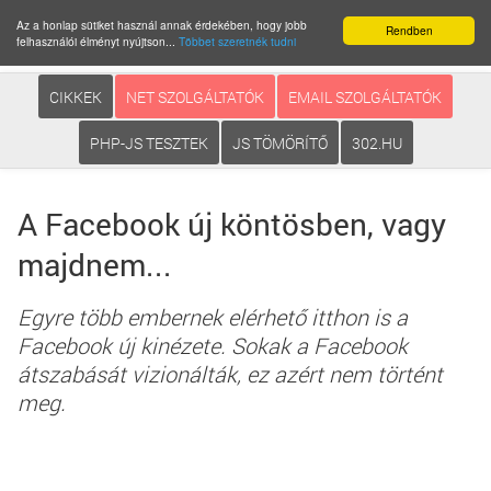
Az a honlap sütiket használ annak érdekében, hogy jobb
Rendben
felhasználói élményt nyújtson...
Többet szeretnék tudni
CIKKEK
NET SZOLGÁLTATÓK
EMAIL SZOLGÁLTATÓK
PHP-JS TESZTEK
JS TÖMÖRÍTŐ
302.HU
A Facebook új köntösben, vagy
majdnem...
Egyre több embernek elérhető itthon is a
Facebook új kinézete. Sokak a Facebook
átszabását vizionálták, ez azért nem történt
meg.