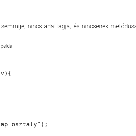
s semmije, nincs adattagja, és nincsenek metódus
 példa
ev){
lap osztaly");