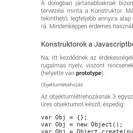
A dologban jártasabbaknak bizony
tervezési minta a Konstruktor. 
tekinthető, legfeljebb annyira ala
rá. Mindenképpen érdemes használn
Konstruktorok a Javascript
Na, itt kezdődnek az érdekességek
rugalmas nyelv, viszont nincsene
(helyette van
prototype
).
Objektumlétrehozás
Az objektumlétrehozásnak 3 egysz
üres objektumot készít, éspedig:
var Obj = {};
var Obj = new Object();