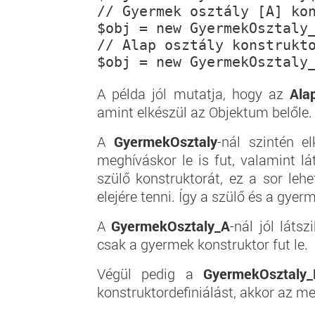
// Gyermek osztály [A] ko
$obj = new GyermekOsztaly_
// Alap osztály konstrukt
A példa jól mutatja, hogy az
Ala
amint elkészül az Objektum belőle.
A
GyermekOsztaly
-nál szintén e
meghíváskor le is fut, valamint l
szülő konstruktorát, ez a sor leh
elejére tenni. Így a szülő és a gyerm
A
GyermekOsztaly_A
-nál jól láts
csak a gyermek konstruktor fut le.
Végül pedig a
GyermekOsztaly_
konstruktordefiniálást, akkor az me