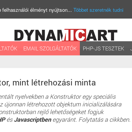
 felhasználói élményt nyújtson...
Többet szeretnék tudni
LTATÓK
EMAIL SZOLGÁLTATÓK
PHP-JS TESZTEK
or, mint létrehozási minta
ntált nyelvekben a Konstruktor egy speciális
 újonnan létrehozott objektum inicializálására
nstruktorban rejlő lehetőségeket fogjuk
HP
és
Javascriptben
egyaránt. Folytatás a cikkben.