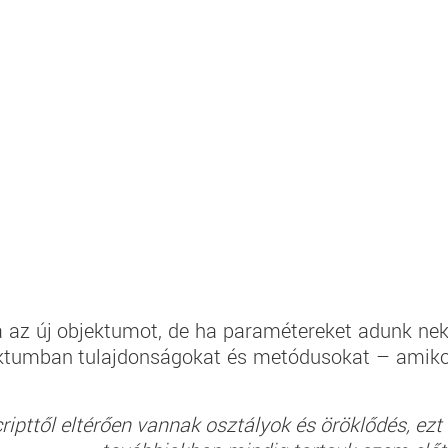
 az új objektumot, de ha paramétereket adunk nek
jektumban tulajdonságokat és metódusokat – amik
ipttől eltérően vannak osztályok és öröklődés, ezt