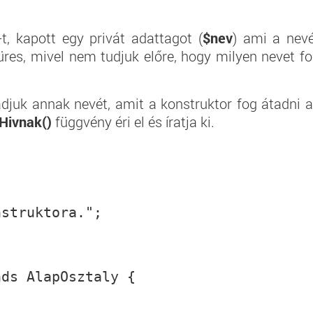
-t, kapott egy privát adattagot (
$nev
) ami a nev
üres, mivel nem tudjuk előre, hogy milyen nevet f
djuk annak nevét, amit a konstruktor fog átadni 
Hivnak()
függvény éri el és íratja ki.
{
nstruktora.";
nds AlapOsztaly {
{
;