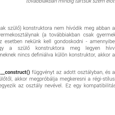
továbbiakban mindig tartsuk szem előt
sak szülő) konstruktora nem hívódik meg abban 
yermekosztálynak (a továbbiakban csak gyerme
 Ez esetben nekünk kell gondoskodni - amennyib
gy a szülő konstruktora meg legyen hívv
meknek nincs definiálva külön konstruktor, akkor 
l
__construct()
függvényt az adott osztályban, és 
ülőtől, akkor megpróbálja megkeresni a régi-stílu
gyezik az osztály nevével. Ez egy kompatibilitá