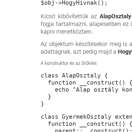
Kicsit kibővítettük az
AlapOsztaly
fogja tartalmazni, alapesetben ez 
kapni menetközben.
Az objektum készítésekor meg is a
adattagnak, azt pedig majd a
Hogy
A konstruktor és az öröklés
class AlapOsztaly {
  function __construct() 
    echo "Alap osztály ko
  }
}
class GyermekOsztaly exte
  function __construct() 
    parent::__construct()