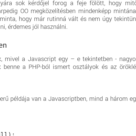
ára sok kérdőjel forog a feje fölött, hogy mit
Márpedig OO megközelítésben mindenképp mintán
p minta, hogy már rutinná vált és nem úgy tekintü
i, érdemes jól használni.
ben
, mivel a Javascript egy – e tekintetben - nagy
k benne a PHP-ból ismert osztályok és az örökl
erű példája van a Javascriptben, mind a három e