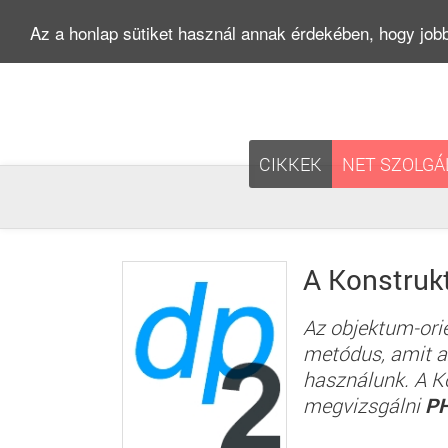
Az a honlap sütiket használ annak érdekében, hogy jobb
CIKKEK
NET SZOLGÁ
A Konstrukt
Az objektum-orie
metódus, amit az
használunk. A Ko
megvizsgálni
P