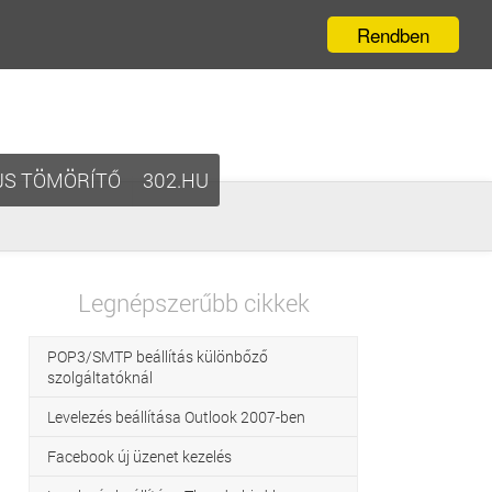
Rendben
JS TÖMÖRÍTŐ
302.HU
Legnépszerűbb cikkek
POP3/SMTP beállítás különbőző
szolgáltatóknál
Levelezés beállítása Outlook 2007-ben
Facebook új üzenet kezelés