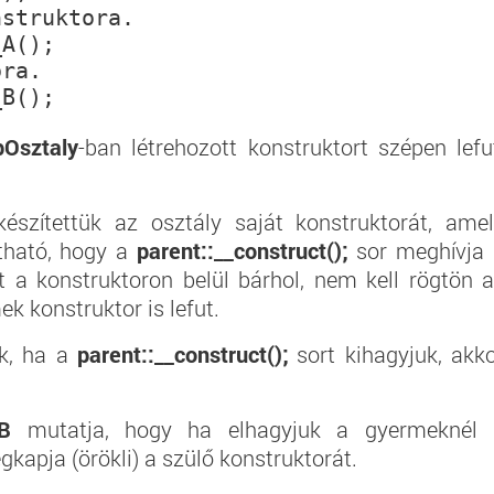
nstruktora.
A();

ora.
pOsztaly
-ban létrehozott konstruktort szépen lefu
lkészítettük az osztály saját konstruktorát, ame
átható, hogy a
parent::__construct();
sor meghívja 
et a konstruktoron belül bárhol, nem kell rögtön 
ek konstruktor is lefut.
zik, ha a
parent::__construct();
sort kihagyjuk, akk
B
mutatja, hogy ha elhagyjuk a gyermeknél 
gkapja (örökli) a szülő konstruktorát.