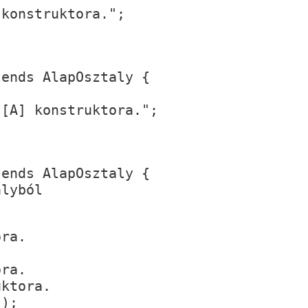
 konstruktora.";
tends AlapOsztaly {
{
 [A] konstruktora.";
tends AlapOsztaly {
ályból
ora.
ora.
uktora.
);
