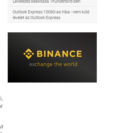
Levelezés beállítása Thunderbird-ben
Outlook Express 10060-as hiba - nem küld
levelet az Outlook Express.
i,
or
 a