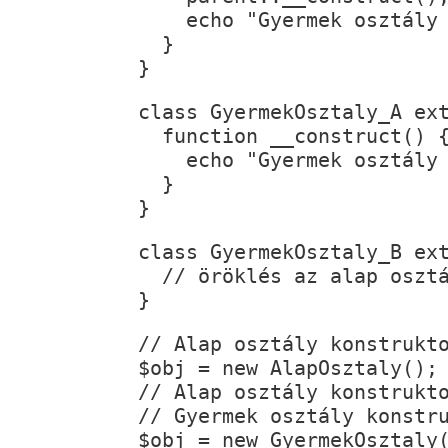
    echo "Gyermek osztály
  }
}
class GyermekOsztaly_A ex
  function __construct() 
    echo "Gyermek osztály
  }
}
class GyermekOsztaly_B ex
  // öröklés az alap oszt
}
// Alap osztály konstrukt
$obj = new AlapOsztaly();

// Alap osztály konstrukt
// Gyermek osztály konstr
$obj = new GyermekOsztaly(