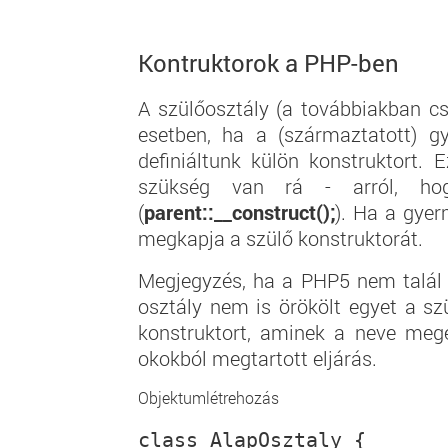
Kontruktorok a PHP-ben
A szülőosztály (a továbbiakban c
esetben, ha a (származtatott) g
definiáltunk külön konstruktort.
szükség van rá - arról, ho
(
parent::__construct();
). Ha a gyer
megkapja a szülő konstruktorát.
Megjegyzés, ha a PHP5 nem talá
osztály nem is örökölt egyet a sz
konstruktort, aminek a neve mege
okokból megtartott eljárás.
Objektumlétrehozás
class AlapOsztaly {