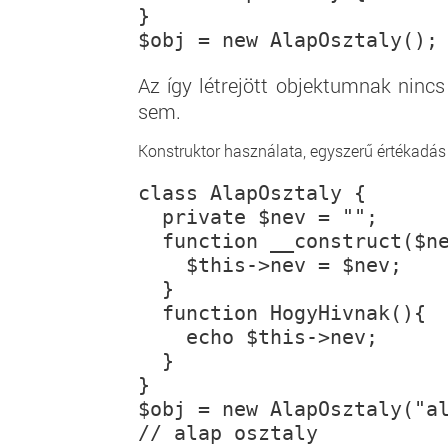
}
Az így létrejött objektumnak ninc
sem.
Konstruktor használata, egyszerű értékadás
class AlapOsztaly {
  private $nev = "";
  function __construct($n
    $this->nev = $nev;
  }
  function HogyHivnak(){
    echo $this->nev;
  }
}
$obj = new AlapOsztaly("a
// alap osztaly