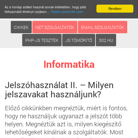
Az a honlap sütiket használ annak érdekében, hogy jobb
Rendben
felhasználói élményt nyújtson...
Többet szeretnék tudni
CIKKEK
NET SZOLGÁLTATÓK
EMAIL SZOLGÁLTATÓK
PHP-JS TESZTEK
JS TÖMÖRÍTŐ
302.HU
Informatika
Jelszóhasználat II. – Milyen
jelszavakat használjunk?
Előző cikkünkben megnéztük, miért is fontos,
hogy ne használjuk ugyanazt a jelszót több
helyen. Megnéztük azt is, milyen kiegészítő
lehetőségeket kínálnak a szolgáltatók. Most