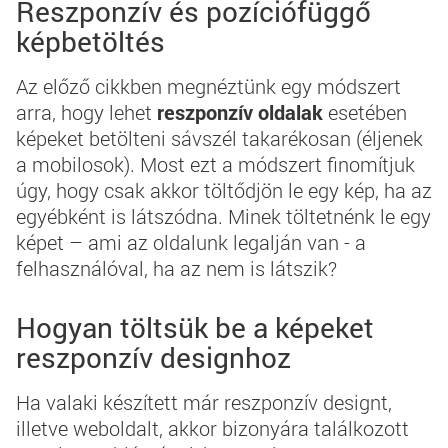
Reszponzív és pozíciófüggő
képbetöltés
Az
előző cikkben
megnéztünk egy módszert
arra, hogy lehet
reszponzív oldalak
esetében
képeket betölteni sávszél takarékosan (éljenek
a mobilosok). Most ezt a módszert finomítjuk
úgy, hogy csak akkor töltődjön le egy kép, ha az
egyébként is látszódna. Minek töltetnénk le egy
képet – ami az oldalunk legalján van - a
felhasználóval, ha az nem is látszik?
Hogyan töltsük be a képeket
reszponzív designhoz
Ha valaki készített már reszponzív designt,
illetve weboldalt, akkor bizonyára találkozott