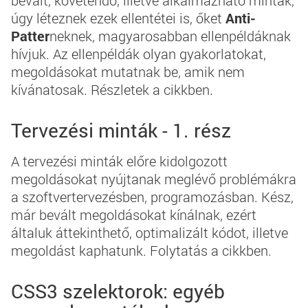
bevált, követendő, illetve alkalmazható minták,
úgy léteznek ezek ellentétei is, őket
Anti-
Patter
neknek, magyarosabban ellenpéldáknak
hívjuk. Az ellenpéldák olyan gyakorlatokat,
megoldásokat mutatnak be, amik nem
kívánatosak. Részletek a cikkben.
Tervezési minták - 1. rész
A tervezési minták előre kidolgozott
megoldásokat nyújtanak meglévő problémákra
a szoftvertervezésben, programozásban. Kész,
már bevált megoldásokat kínálnak, ezért
általuk áttekinthető, optimalizált kódot, illetve
megoldást kaphatunk. Folytatás a cikkben.
CSS3 szelektorok: egyéb