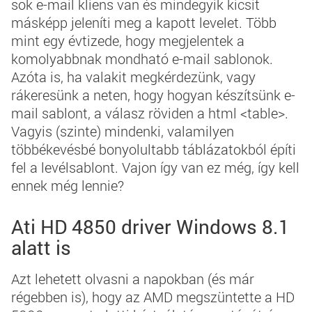
sok e-mail kliens van és mindegyik kicsit
másképp jeleníti meg a kapott levelet. Több
mint egy évtizede, hogy megjelentek a
komolyabbnak mondható e-mail sablonok.
Azóta is, ha valakit megkérdezünk, vagy
rákeresünk a neten, hogy hogyan készítsünk e-
mail sablont, a válasz röviden a html <table>.
Vagyis (szinte) mindenki, valamilyen
többékevésbé bonyolultabb táblázatokból építi
fel a levélsablont. Vajon így van ez még, így kell
ennek még lennie?
Ati HD 4850 driver Windows 8.1
alatt is
Azt lehetett olvasni a napokban (és már
régebben is), hogy
az AMD megszüntette a HD