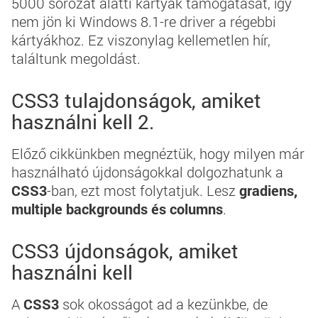
5000 sorozat alatti kártyák támogatását
, így
nem jön ki Windows 8.1-re driver a régebbi
kártyákhoz. Ez viszonylag kellemetlen hír,
találtunk megoldást.
CSS3 tulajdonságok, amiket
használni kell 2.
Előző cikkünkben megnéztük, hogy milyen már
használható újdonságokkal dolgozhatunk a
CSS3
-ban, ezt most folytatjuk. Lesz
gradiens,
multiple backgrounds és columns
.
CSS3 újdonságok, amiket
használni kell
A
CSS3
sok okosságot ad a kezünkbe, de